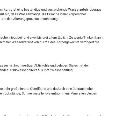
n kann, ist eine beständige und ausreichende Wasserzufuhr überaus
uf hin, dass Wassermangel die Ursache vieler körperlicher
t und den Alterungsprozess beschleunigt.
en liegt bei rund zwei bis drei Litern täglich. Zu wenig Trinken kann
nimaler Wasserverlust von nur 2% des Körpergewichts verringert die
 Wasser mit hochwertiger Aktivkohle und beleben Sie es mit der
des Trinkwasser direkt aus Ihrer Wasserleitung.
ne sehr große innere Oberfläche und dadurch eine überaus hohe
enrückstände, Schwermetalle, uva entnommen. Mineralien bleiben