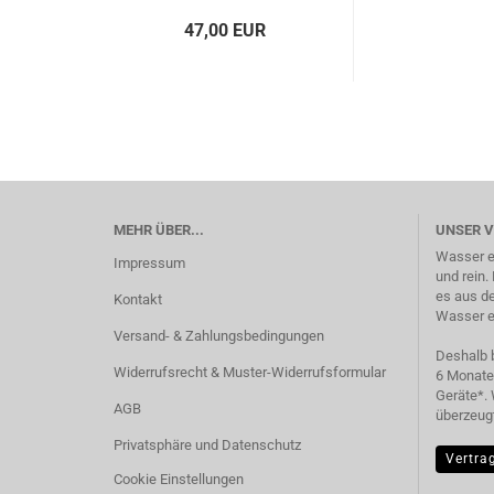
47,00 EUR
MEHR ÜBER...
UNSER 
Wasser en
Impressum
und rein.
es aus de
Kontakt
Wasser et
Versand- & Zahlungsbedingungen
Deshalb b
Widerrufsrecht & Muster-Widerrufsformular
6 Monate
Geräte*. 
AGB
überzeugt
Privatsphäre und Datenschutz
Vertra
Cookie Einstellungen