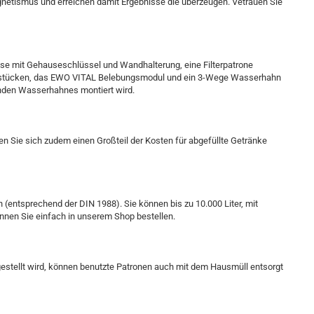
netismus und erreichen damit Ergebnisse die überzeugen. Vetrauen Sie
 mit Gehauseschlüssel und Wandhalterung, eine Filterpatrone
sstücken, das EWO VITAL Belebungsmodul und ein 3-Wege Wasserhahn
enden Wasserhahnes montiert wird.
ren Sie sich zudem einen Großteil der Kosten für abgefüllte Getränke
(entsprechend der DIN 1988). Sie können bis zu 10.000 Liter, mit
nnen Sie einfach in unserem Shop bestellen.
estellt wird, können benutzte Patronen auch mit dem Hausmüll entsorgt