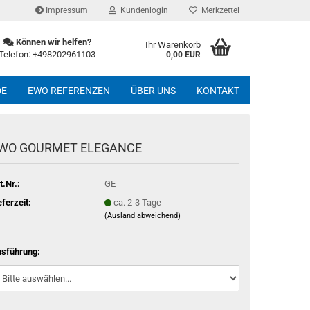
Impressum
Kundenlogin
Merkzettel
Können wir helfen?
Ihr Warenkorb
Telefon: +498202961103
0,00 EUR
DE
EWO REFERENZEN
ÜBER UNS
KONTAKT
WO GOURMET ELEGANCE
t.Nr.:
GE
eferzeit:
ca. 2-3 Tage
(Ausland abweichend)
sführung: