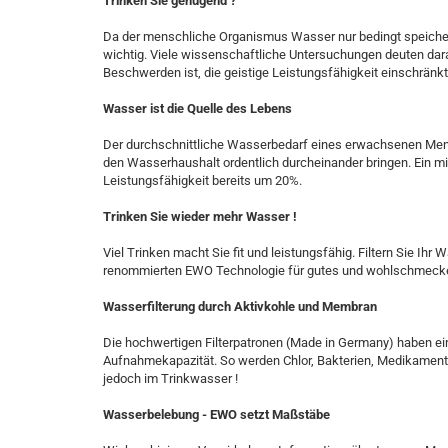
Trinken Sie genügend ?
Da der menschliche Organismus Wasser nur bedingt speicher
wichtig. Viele wissenschaftliche Untersuchungen deuten dara
Beschwerden ist, die geistige Leistungsfähigkeit einschränk
Wasser ist die Quelle des Lebens
Der durchschnittliche Wasserbedarf eines erwachsenen Mensch
den Wasserhaushalt ordentlich durcheinander bringen. Ein mi
Leistungsfähigkeit bereits um 20%.
Trinken Sie wieder mehr Wasser !
Viel Trinken macht Sie fit und leistungsfähig. Filtern Sie Ihr
renommierten EWO Technologie für gutes und wohlschmecken
Wasserfilterung durch Aktivkohle und Membran
Die hochwertigen Filterpatronen (Made in Germany) haben ei
Aufnahmekapazität. So werden Chlor, Bakterien, Medikament
jedoch im Trinkwasser !
Wasserbelebung - EWO setzt Maßstäbe