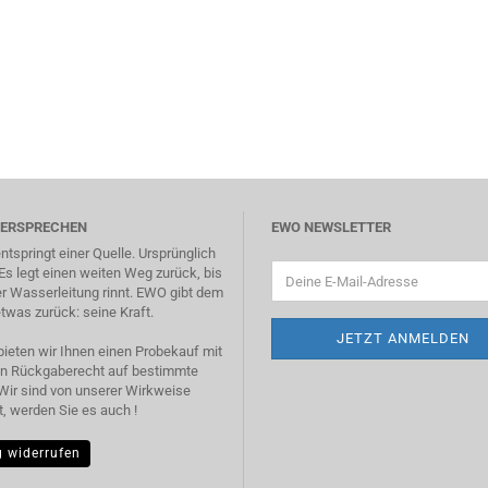
VERSPRECHEN
EWO NEWSLETTER
tspringt einer Quelle. Ursprünglich
 Es legt einen weiten Weg zurück, bis
r Wasserleitung rinnt. EWO gibt dem
was zurück: seine Kraft.
ieten wir Ihnen einen Probekauf mit
n Rückgaberecht auf bestimmte
Wir sind von unserer Wirkweise
, werden Sie es auch !
g widerrufen