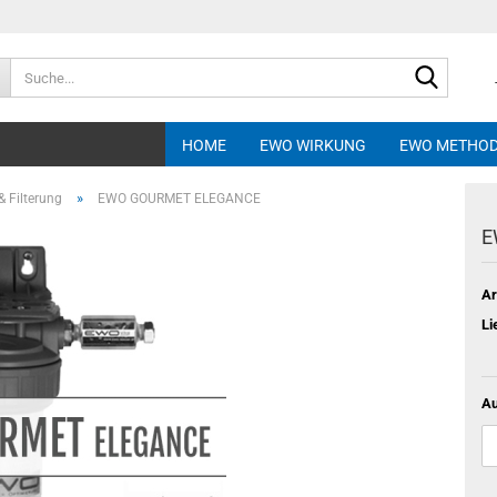
Suche...
HOME
EWO WIRKUNG
EWO METHO
»
 Filterung
EWO GOURMET ELEGANCE
E
Ar
Li
Au