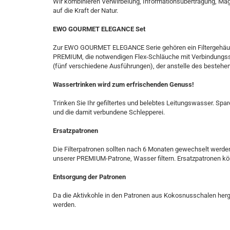
Wir kombinieren Verwirbelung, Informationsübertragung, Mag
auf die Kraft der Natur.
EWO GOURMET ELEGANCE Set
Zur EWO GOURMET ELEGANCE Serie gehören ein Filtergehäuse
PREMIUM, die notwendigen Flex-Schläuche mit Verbindung
(fünf verschiedene Ausführungen), der anstelle des besteh
Wassertrinken wird zum erfrischenden Genuss!
Trinken Sie Ihr gefiltertes und belebtes Leitungswasser. Spa
und die damit verbundene Schlepperei.
Ersatzpatronen
Die Filterpatronen sollten nach 6 Monaten gewechselt werden 
unserer PREMIUM-Patrone, Wasser filtern. Ersatzpatronen kö
Entsorgung der Patronen
Da die Aktivkohle in den Patronen aus Kokosnusschalen herg
werden.