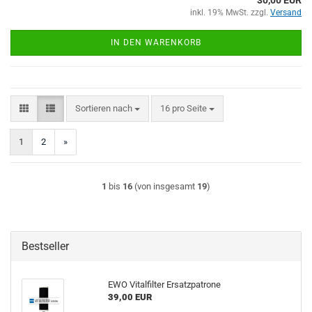
30,00 EUR
inkl. 19% MwSt. zzgl.
Versand
IN DEN WARENKORB
Sortieren nach
pro Seite
Sortieren nach
16 pro Seite
1
2
»
1
bis
16
(von insgesamt
19
)
Bestseller
EWO Vitalfilter Ersatzpatrone
39,00 EUR