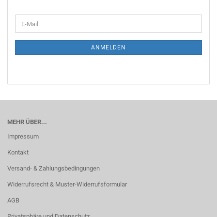
WEITER
E-
ZUR
Mail
NEWSLETTER-
ANMELDUNG
ANMELDEN
MEHR ÜBER...
Impressum
Kontakt
Versand- & Zahlungsbedingungen
Widerrufsrecht & Muster-Widerrufsformular
AGB
Privatsphäre und Datenschutz