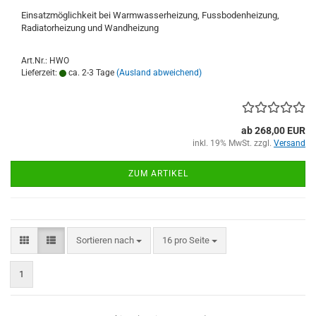
Einsatzmöglichkeit bei Warmwasserheizung, Fussbodenheizung,
Radiatorheizung und Wandheizung
Art.Nr.: HWO
Lieferzeit:
ca. 2-3 Tage
(Ausland abweichend)
ab 268,00 EUR
inkl. 19% MwSt. zzgl.
Versand
ZUM ARTIKEL
Sortieren nach
pro Seite
Sortieren nach
16 pro Seite
1