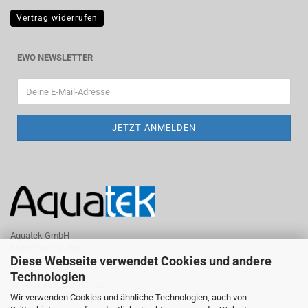
Vertrag widerrufen
EWO NEWSLETTER
Aquatek GmbH
Münchner Str. 26a
Diese Webseite verwendet Cookies und andere
D-82278 Althegnenberg
Technologien
Telefon +498202961103
Wir verwenden Cookies und ähnliche Technologien, auch von
Telefax +498202961105