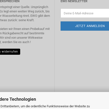
VERSPRECHEN
EWO NEWSLETTER
tspringt einer Quelle. Ursprünglich
 Es legt einen weiten Weg zurück, bis
r Wasserleitung rinnt. EWO gibt dem
was zurück: seine Kraft.
ieten wir Ihnen einen Probekauf mit
n Rückgaberecht auf bestimmte
Wir sind von unserer Wirkweise
, werden Sie es auch !
g widerrufen
dere Technologien
rittanbietern, um die ordentliche Funktionsweise der Website zu