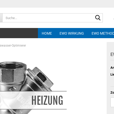
Suche...
HOME
EWO WIRKUNG
EWO METHO
wasser-Optimierer
E
Ar
Li
Zo