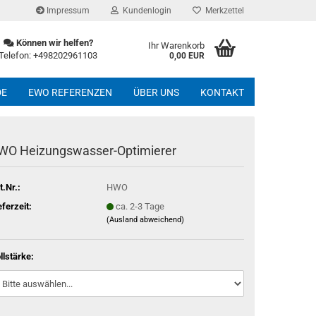
Impressum
Kundenlogin
Merkzettel
Können wir helfen?
Ihr Warenkorb
Telefon: +498202961103
0,00 EUR
DE
EWO REFERENZEN
ÜBER UNS
KONTAKT
WO Heizungswasser-Optimierer
t.Nr.:
HWO
eferzeit:
ca. 2-3 Tage
(Ausland abweichend)
llstärke: