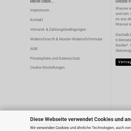
MEHR ÜBER...
UNSER 
Wasser en
Impressum
und rein.
es aus de
Kontakt
Wasser et
Versand- & Zahlungsbedingungen
Deshalb b
Widerrufsrecht & Muster-Widerrufsformular
6 Monate
Geräte*. 
AGB
überzeugt
Privatsphäre und Datenschutz
Vertra
Cookie Einstellungen
Diese Webseite verwendet Cookies und an
Vertrag widerrufen
Wir verwenden Cookies und ähnliche Technologien, auch von D