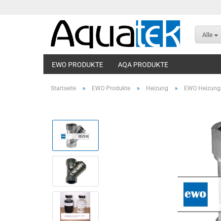
Alle
EWO PRODUKTE
AQA PRODUKTE
»
»
»
Startseite
EWO Produkte
Heizung
EWO Heizungs